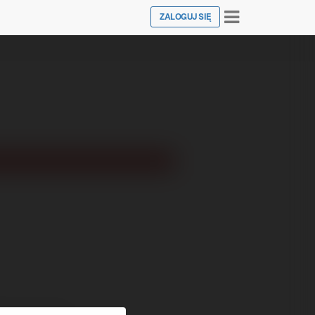
Toggle
ZALOGUJ SIĘ
navigation