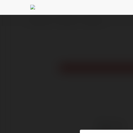
Ekademia.pl
Kèo Nhà Cái
Newsletter