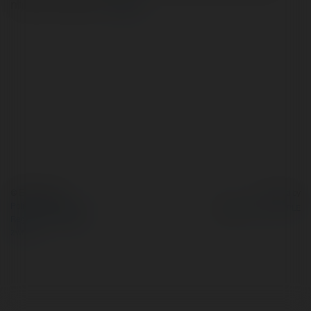
nhau với mỗi hình…
więcej
© Ekademia.pl
Powered by
Polityka Prywatności
Regulamin
|
Zażądaj
zwrotu