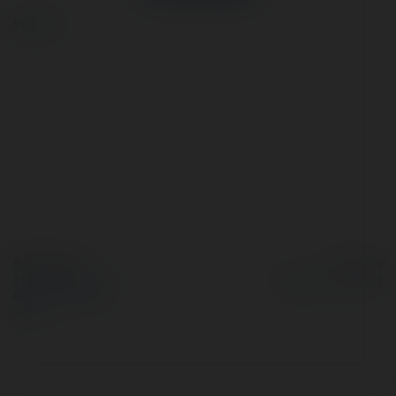
więcej
© Ekademia.pl
Powered by
Polityka Prywatności
Regulamin
|
Zażądaj
zwrotu