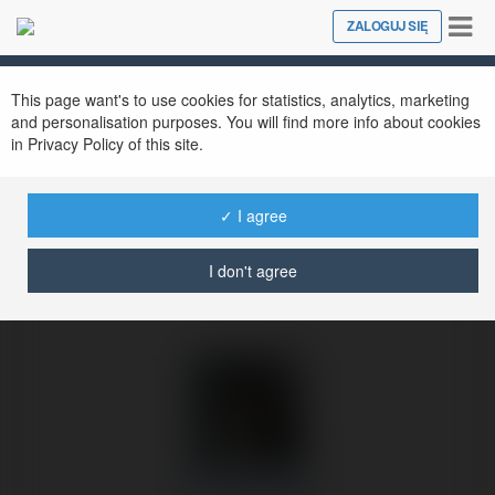
Tog
ZALOGUJ SIĘ
Close
nav
Ekademia.pl
Faris Stępkowski
Newsletter
This page want's to use cookies for statistics, analytics, marketing
and personalisation purposes. You will find more info about cookies
in Privacy Policy of this site.
✓ I agree
I don't agree
Faris Stępkowski