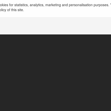
F168 là nhà cái cá cược trực tuyến hàng đầu 202
kies for statistics, analytics, marketing and personalisation purposes. Y
người chơi đánh giá cao nhờ sự uy tín, minh bạch
icy of this site.
mật vượt trội.
więcej