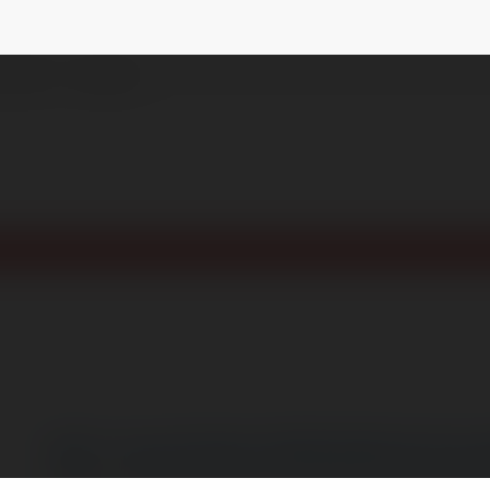
hức 2025
Newsletter
F168 - Trang Chủ Nhà Cái F168.COM Chính Thức 