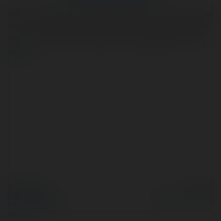
Công Ty TNHH Du Lịch Việt Du chuyên cung cấp các tour
du lịch Tết Nguyên Đán 2026 với nhiều lựa chọn hấp dẫn
như tour Phan Thiết 3 ngày 2 đêm giá 2.990.000 VNĐ
więcej
© Ekademia.pl
Powered by
Polityka Prywatności
Regulamin
|
Zażądaj
zwrotu