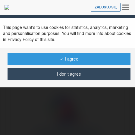
Tog
ZALOGUJ SIĘ
Close
nav
Ekademia.pl
Du Lịch Việt Du Du Lịch Tết
Newsletter
This page want's to use cookies for statistics, analytics, marketing
and personalisation purposes. You will find more info about cookies
in Privacy Policy of this site.
✓ I agree
I don't agree
Du Lịch Việt Du Du Lịch Tết