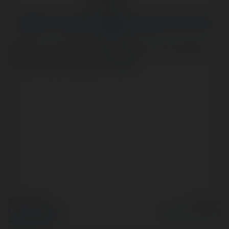
555WIN – Cổng Game Đổi Thưởng Uy Tín Số 1 Việt
Nam
555WIN – Cổng Game Đổi Thưởng Uy Tín Số 1 Việt Nam
Website: https://555win.io/
więcej
© Ekademia.pl
Powered by
Polityka Prywatności
Regulamin
|
Zażądaj